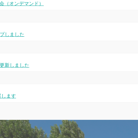
明会（オンデマンド）
ップしました
を更新しました
展します