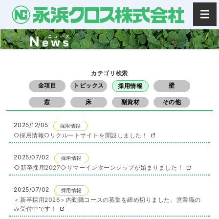
N
ニュース
ews
カテゴリ検索
全項目
トピックス
壁
採用情報
窓
床
副資材
その他
2025/12/05
採用情報
○採用情報○リクルートサイトを開設しました！
2025/07/02
採用情報
◇新卒採用2027◇サマーインターンシップが始まりました！
2025/07/02
採用情報
＜新卒採用2026＞内勤職コースの募集を締め切りました。営業職の
み受付中です！