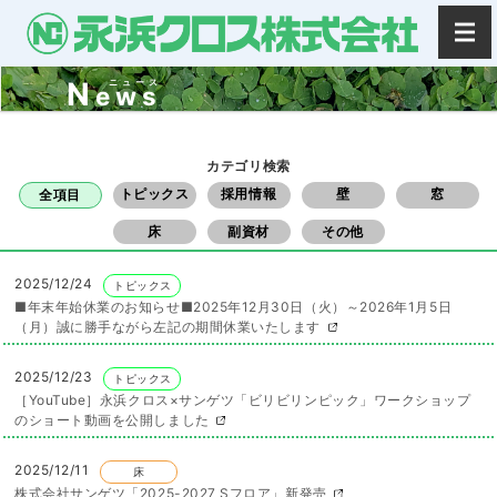
N
ニュース
ews
カテゴリ検索
トピックス
採用情報
壁
窓
全項目
床
副資材
その他
2025/12/24
トピックス
■年末年始休業のお知らせ■2025年12月30日（火）～2026年1月5日
（月）誠に勝手ながら左記の期間休業いたします
2025/12/23
トピックス
［YouTube］永浜クロス×サンゲツ「ビリビリンピック」ワークショップ
のショート動画を公開しました
2025/12/11
床
株式会社サンゲツ「2025-2027 Sフロア」新発売