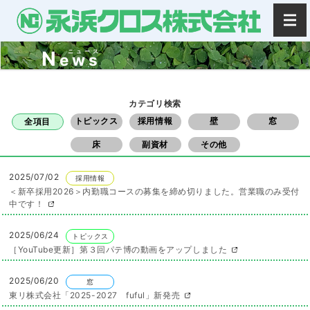
N
ニュース
ews
カテゴリ検索
トピックス
採用情報
壁
窓
全項目
床
副資材
その他
2025/07/02
採用情報
＜新卒採用2026＞内勤職コースの募集を締め切りました。営業職のみ受付
中です！
2025/06/24
トピックス
［YouTube更新］第３回パテ博の動画をアップしました
2025/06/20
窓
東リ株式会社「2025-2027 fuful」新発売