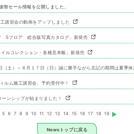
謝祭セール情報を公開しました。
ム施工講習会の動画をアップしました
027 Sフロア 総合版写真カタログ」新発売
8 タイルコレクション・各種見本帳」新発売
日（土）～８月１７日（日）誠に勝手ながら左記の期間は夏季
スフィルム施工講習会、予約受付中！
ンターンシップが始まりました！
5
6
7
8
9
10
11
12
13
14
15
16
17
18
19
Newsトップに戻る