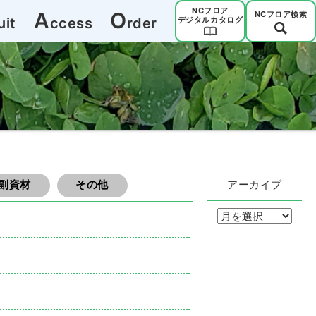
NCフロア
A
O
NCフロア検索
uit
ccess
rder
デジタルカタログ
副資材
その他
アーカイブ