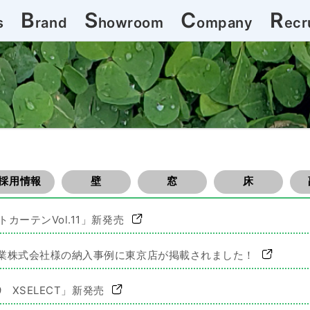
B
S
C
R
s
rand
howroom
ompany
ecr
採用情報
壁
窓
床
カーテンVol.11」新発売
業株式会社様の納入事例に東京店が掲載されました！
9 XSELECT」新発売